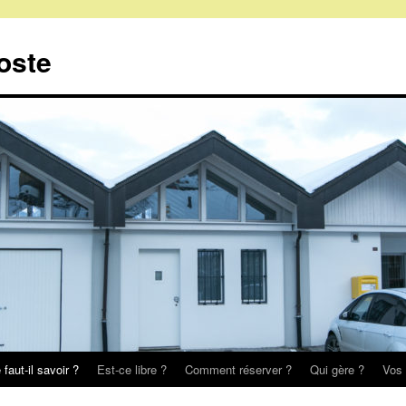
oste
faut-il savoir ?
Est-ce libre ?
Comment réserver ?
Qui gère ?
Vos